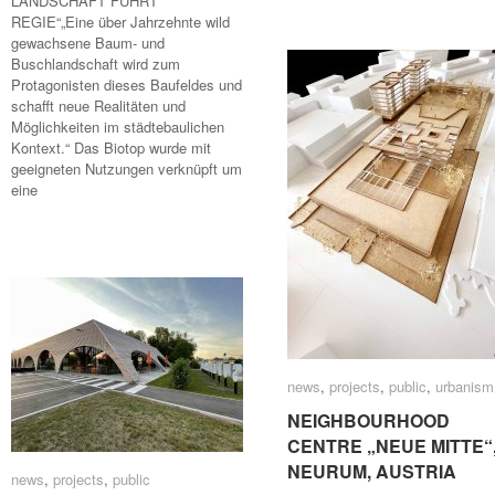
LANDSCHAFT FÜHRT
REGIE“„Eine über Jahrzehnte wild
gewachsene Baum- und
Buschlandschaft wird zum
Protagonisten dieses Baufeldes und
schafft neue Realitäten und
Möglichkeiten im städtebaulichen
Kontext.“ Das Biotop wurde mit
geeigneten Nutzungen verknüpft um
eine
news
news
,
projects
projects
,
public
public
,
urbanism
urbanism
NEIGHBOURHOOD
NEIGHBOURHOOD
CENTRE „NEUE MITTE“
CENTRE „NEUE MITTE“
NEURUM, AUSTRIA
NEURUM, AUSTRIA
news
news
,
projects
projects
,
public
public