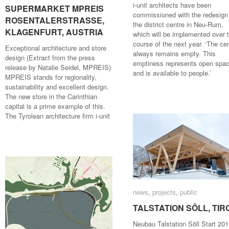
i-unit architects have been
SUPERMARKET MPREIS
SUPERMARKET MPREIS
commissioned with the redesign
ROSENTALERSTRASSE,
ROSENTALERSTRASSE,
the district centre in Neu-Rum,
KLAGENFURT, AUSTRIA
KLAGENFURT, AUSTRIA
which will be implemented over 
course of the next year. ‘The ce
Exceptional architecture and store
always remains empty. This
design (Extract from the press
emptiness represents open spa
release by Natalie Seidel, MPREIS)
and is available to people.’
MPREIS stands for regionality,
sustainability and excellent design.
The new store in the Carinthian
capital is a prime example of this.
The Tyrolean architecture firm i-unit
news
news
,
projects
projects
,
public
public
TALSTATION SÖLL, TIR
TALSTATION SÖLL, TIR
Neubau Talstation Söll Start 20