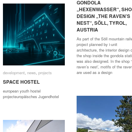
GONDOLA
GONDOLA
„HEXENWASSER“, SHO
„HEXENWASSER“, SHO
DESIGN „THE RAVEN’S
DESIGN „THE RAVEN’S
NEST“, SÖLL, TYROL,
NEST“, SÖLL, TYROL,
AUSTRIA
AUSTRIA
As part of the Söll mountain rai
project planned by i-unit
architecture, the interior design 
the shop inside the gondola stat
was also designed. In the shop ‘
raven’s nest’, motifs of the rave
are used as a design
development
development
,
news
news
,
projects
projects
SPACE HOSTEL
SPACE HOSTEL
european youth hostel
projecteuropäisches Jugendhotel