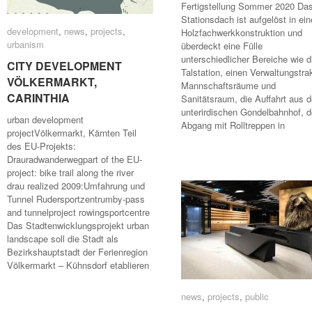
Fertigstellung Sommer 2020 Da
Stationsdach ist aufgelöst in ein
development
development
,
news
news
,
projects
projects
,
Holzfachwerkkonstruktion und
urbanism
urbanism
überdeckt eine Fülle
unterschiedlicher Bereiche wie d
CITY DEVELOPMENT
CITY DEVELOPMENT
Talstation, einen Verwaltungstrak
VÖLKERMARKT,
VÖLKERMARKT,
Mannschaftsräume und
CARINTHIA
CARINTHIA
Sanitätsraum, die Auffahrt aus 
unterirdischen Gondelbahnhof, 
urban development
Abgang mit Rolltreppen in
projectVölkermarkt, Kärnten Teil
des EU-Projekts:
Drauradwanderwegpart of the EU-
project: bike trail along the river
drau realized 2009:Umfahrung und
Tunnel Rudersportzentrumby-pass
and tunnelproject rowingsportcentre
Das Stadtenwicklungsprojekt urban
landscape soll die Stadt als
Bezirkshauptstadt der Ferienregion
Völkermarkt – Kühnsdorf etablieren
news
news
,
projects
projects
,
public
public