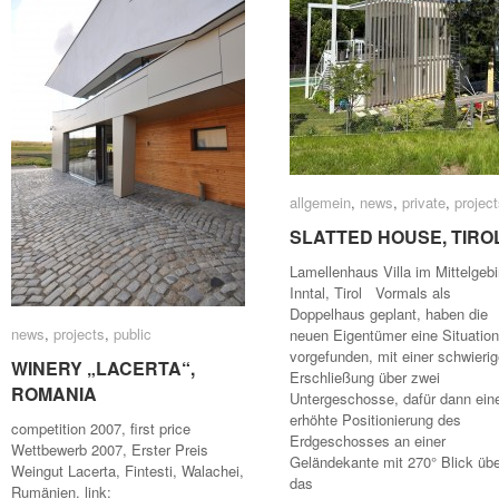
allgemein
allgemein
,
news
news
,
private
private
,
projec
projec
SLATTED HOUSE, TIRO
SLATTED HOUSE, TIRO
Lamellenhaus Villa im Mittelgebi
Inntal, Tirol Vormals als
Doppelhaus geplant, haben die
news
news
,
projects
projects
,
public
public
neuen Eigentümer eine Situation
vorgefunden, mit einer schwieri
WINERY „LACERTA“,
WINERY „LACERTA“,
Erschließung über zwei
ROMANIA
ROMANIA
Untergeschosse, dafür dann ein
erhöhte Positionierung des
competition 2007, first price
Erdgeschosses an einer
Wettbewerb 2007, Erster Preis
Geländekante mit 270° Blick übe
Weingut Lacerta, Fintesti, Walachei,
das
Rumänien. link: