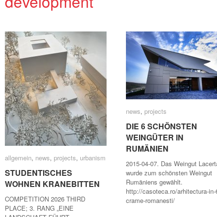
development
news
news
,
projects
projects
DIE 6 SCHÖNSTEN
DIE 6 SCHÖNSTEN
WEINGÜTER IN
WEINGÜTER IN
RUMÄNIEN
RUMÄNIEN
allgemein
allgemein
,
news
news
,
projects
projects
,
urbanism
urbanism
2015-04-07. Das Weingut Lacert
STUDENTISCHES
STUDENTISCHES
wurde zum schönsten Weingut
Rumäniens gewählt.
WOHNEN KRANEBITTEN
WOHNEN KRANEBITTEN
http://casoteca.ro/arhitectura-in-
COMPETITION 2026 THIRD
crame-romanesti/
PLACE; 3. RANG „EINE