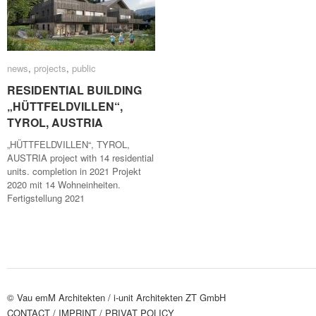
news
news
,
projects
projects
,
public
public
RESIDENTIAL BUILDING
RESIDENTIAL BUILDING
„HÜTTFELDVILLEN“,
„HÜTTFELDVILLEN“,
TYROL, AUSTRIA
TYROL, AUSTRIA
„HÜTTFELDVILLEN“, TYROL,
AUSTRIA project with 14 residential
units. completion in 2021 Projekt
2020 mit 14 Wohneinheiten.
Fertigstellung 2021
© Vau emM Architekten /
i-unit Architekten ZT GmbH
CONTACT
/ IMPRINT
/ PRIVAT POLICY