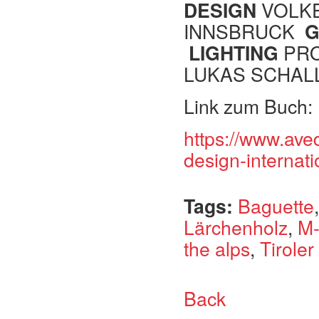
DESIGN
VOLKE
INNSBRUCK
G
LIGHTING
PRO
LUKAS SCHAL
Link zum Buch:
https://www.aved
design-internati
Tags:
Baguette
Lärchenholz
,
M-
the alps
,
Tirole
Back