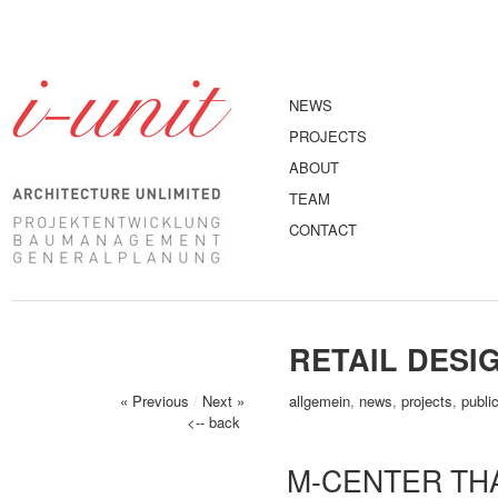
NEWS
PROJECTS
ABOUT
TEAM
CONTACT
RETAIL DESI
« Previous
/
Next »
allgemein
,
news
,
projects
,
publi
<-- back
M-CENTER THA