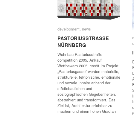
development
development
,
news
news
PASTORIUSSTRASSE
PASTORIUSSTRASSE
u
NÜRNBERG
NÜRNBERG
Wohnbau Pastoriusstraße
competition 2005, Ankauf
Wettbewerb 2005, credit Im Projekt
„Pastoriusgasse“ werden materielle,
D
strukturelle, tektonische, emotionale
A
und soziale Inhalte anhand der
B
städtebaulichen und
S
soziographischen Gegebenheiten,
I
abstrahiert und transformiert. Das
I
Ziel ist, Architektur erfahrbar zu
e
machen und einen hohen Grad an
r