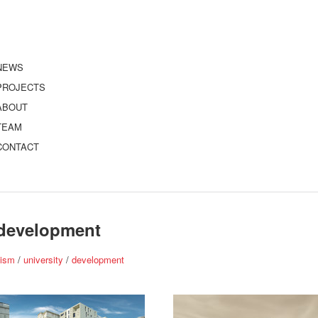
NEWS
PROJECTS
ABOUT
TEAM
CONTACT
development
nism
/
university
/
development