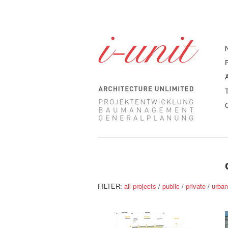
FILTER:
all projects
/
public
/
private
/
urba