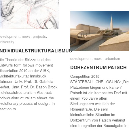
development
development
,
news
news
,
projects
projects
,
university
niversity
INDIVIDUALSTRUKTURALISMUS
INDIVIDUALSTRUKTURALISMUS
development
development
,
news
news
,
urbanism
urbanism
Die Theorie der Skizze und des
Entwurfs form follows movement
DORFZENTRUM PATSCH
DORFZENTRUM PATSCH
issertation 2010 an der AIBK,
rchitekturfakultät Innsbruck
Competition 2015
etreuer: Univ. Prof. DI. Gabriela
STÄDTEBAULICHE LÖSUNG: „Die
eifert, Univ. Prof. Dr. Bazon Brock
Platzebene biegen und kanten“
ndividualstructuralism Abstract:
Patsch ist ein kompaktes Dorf mit
ndividualstructuralism shows the
einem 750 Jahre alten
volutionary process of design. In
Siedlungskern westlich der
eaction to
Römerstraße. Die sehr
kleinräumliche Situation im
Dorfzentrum von Patsch verlangt
eine Integration der Bauaufgabe in