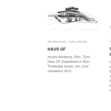
development
development
,
news
news
,
private
private
HAUS GF
HAUS GF
private residence, Rum, Tyrol
Haus GF Doppelhaus in Rum,
Tiroldouble house, rum, tyrol
i
completion 2015
S
f