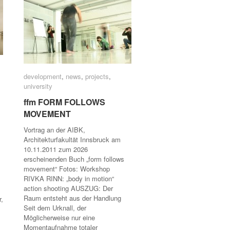
development
development
,
news
news
,
projects
projects
,
university
university
ffm FORM FOLLOWS
ffm FORM FOLLOWS
MOVEMENT
MOVEMENT
Vortrag an der AIBK,
Architekturfakultät Innsbruck am
10.11.2011 zum 2026
erscheinenden Buch „form follows
movement“ Fotos: Workshop
RIVKA RINN: „body in motion“
action shooting AUSZUG: Der
Raum entsteht aus der Handlung
r,
Seit dem Urknall, der
Möglicherweise nur eine
Momentaufnahme totaler