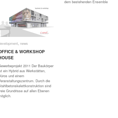
dem bestehenden Ensemble
development
development
,
news
news
OFFICE & WORKSHOP
OFFICE & WORKSHOP
HOUSE
HOUSE
Gewerbeprojekt 2011 Der Baukörper
st ein Hybrid aus Werkstätten,
Büros und einem
Veranstaltungszentrum. Durch die
tahlbetonskelettkonstruktion sind
reie Grundrisse auf allen Ebenen
möglich.