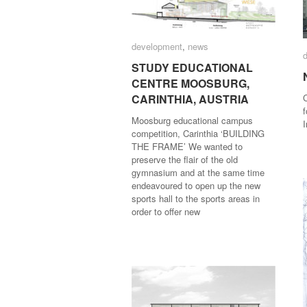
development
development
,
news
news
STUDY EDUCATIONAL
STUDY EDUCATIONAL
CENTRE MOOSBURG,
CENTRE MOOSBURG,
CARINTHIA, AUSTRIA
CARINTHIA, AUSTRIA
f
Moosburg educational campus
competition, Carinthia ‘BUILDING
THE FRAME’ We wanted to
preserve the flair of the old
gymnasium and at the same time
endeavoured to open up the new
sports hall to the sports areas in
order to offer new