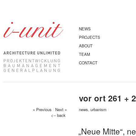
NEWS
PROJECTS
ABOUT
TEAM
CONTACT
vor ort 261 + 
« Previous
/
Next »
news
,
urbanism
/
<-- back
„Neue Mitte“, n