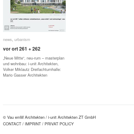
news
news
,
urbanism
urbanism
vor ort 261 + 262
vor ort 261 + 262
„Neue Mitte“, neu-rum – masterplan
und wohnbau: i-unit Architekten,
Volker Miklautz Dreifachturnhalle:
Mario Gasser Architekten
© Vau emM Architekten /
i-unit Architekten ZT GmbH
CONTACT
/ IMPRINT
/ PRIVAT POLICY