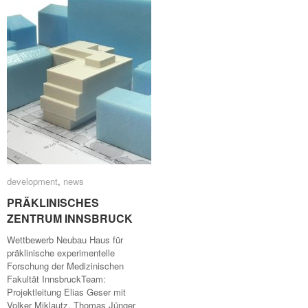
development
development
,
news
news
PRÄKLINISCHES
PRÄKLINISCHES
ZENTRUM INNSBRUCK
ZENTRUM INNSBRUCK
Wettbewerb Neubau Haus für
präklinische experimentelle
Forschung der Medizinischen
Fakultät InnsbruckTeam:
Projektleitung Elias Geser mit
Volker Miklautz, Thomas Jünger