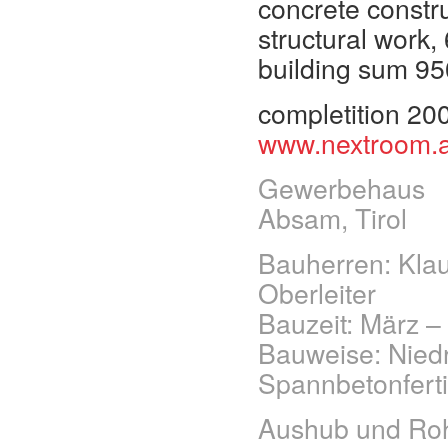
concrete constru
structural work,
building sum 95
completition 20
www.nextroom.a
Gewerbehaus
Absam, Tirol
Bauherren: Klau
Oberleiter
Bauzeit: März –
Bauweise: Niedr
Spannbetonferti
Aushub und Ro