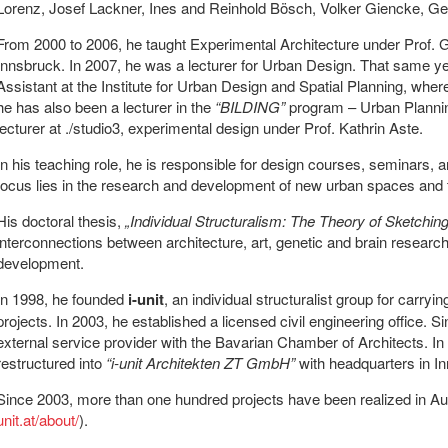
Lorenz, Josef Lackner, Ines and Reinhold Bösch, Volker Giencke, G
From 2000 to 2006, he taught Experimental Architecture under Prof. Gi
Innsbruck. In 2007, he was a lecturer for Urban Design. That same ye
Assistant at the Institute for Urban Design and Spatial Planning, where
he has also been a lecturer in the
“BILDING”
program – Urban Planning
lecturer at ./studio3, experimental design under Prof. Kathrin Aste.
In his teaching role, he is responsible for design courses, seminars,
focus lies in the research and development of new urban spaces and t
His doctoral thesis,
„Individual Structuralism: The Theory of Sketchin
interconnections between architecture, art, genetic and brain research
development.
In 1998, he founded
i-unit
, an individual structuralist group for carryi
projects. In 2003, he established a licensed civil engineering office. 
external service provider with the Bavarian Chamber of Architects. In 
restructured into
“i-unit Architekten ZT GmbH”
with headquarters in In
Since 2003, more than one hundred projects have been realized in Au
unit.at/about/
).