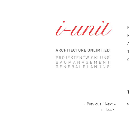
« Previous
/
Next »
<-- back