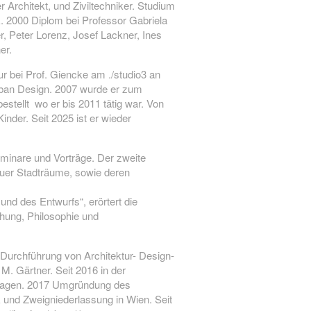
er Architekt, und Ziviltechniker. Studium
. 2000 Diplom bei Professor Gabriela
er, Peter Lorenz, Josef Lackner, Ines
er.
ur bei Prof. Giencke am ./studio3 an
Urban Design. 2007 wurde er zum
estellt wo er bis 2011 tätig war. Von
nder. Seit 2025 ist er wieder
Seminare und Vorträge. Der zweite
euer Stadträume, sowie deren
und des Entwurfs“, erörtert die
hung, Philosophie und
ur Durchführung von Architektur- Design-
M. Gärtner. Seit 2016 in der
etragen. 2017 Umgründung des
k und Zweigniederlassung in Wien. Seit