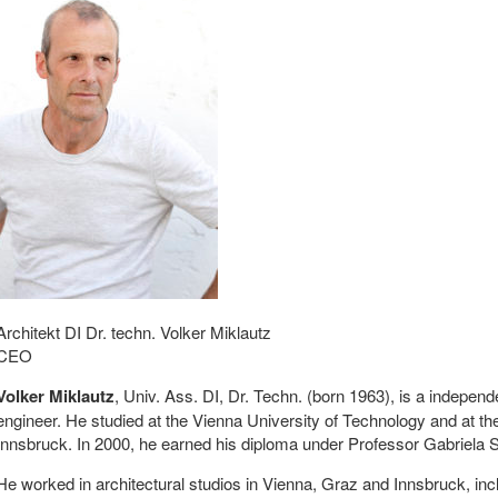
Architekt DI Dr. techn. Volker Miklautz
CEO
Volker Miklautz
, Univ. Ass. DI, Dr. Techn. (born 1963), is a independe
engineer. He studied at the Vienna University of Technology and at th
Innsbruck. In 2000, he earned his diploma under Professor Gabriela Se
He worked in architectural studios in Vienna, Graz and Innsbruck, inc