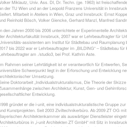
Volker Miklautz, Univ. Ass. DI, Dr. Techn. (ge. 1963) ist freischaffend
an der TU Wien und an der Leopold Franzens Universität in Innsbruck
Seifert. Mitarbeit in Ateliers in Wien, Graz und Innsbruck: Ernst Kopp
und Reinhold Bösch, Volker Giencke, Gerhard Manzl, Manfred Sandn
In den Jahren 2000 bis 2006 unterrichtete er Experimentelle Architekt
der Architekturfakultät Innsbruck, 2007 war er Lehrbeauftragter für 
Universitäts-assistenten am Institut für Städtebau und Raumplanung b
2017 bis 2022 war er Lehrbeauftragter im „BILDING“ – Städtebau für Ki
Lehrbeauftragter am ./studio3, bei Prof. Kathrin Aste.
Im Rahmen seiner Lehrtätigkeit ist er verantwortlich für Entwerfen, 
universitäre Schwerpunkt liegt in der Erforschung und Entwicklung n
architektonischer Umsetzung.
Seine Doktorarbeit „Individualstrukturalismus, Die Theorie der Skizze 
Zusammenhänge zwischen Architektur, Kunst, Gen- und Gehirnforsc
gesellschaftlicher Entwicklung.
1998 gründet er die i-unit, eine individualstrukturalistische Gruppe z
und Kunstprojekten. Seit 2003 Ziviltechnikerbüro. Ab 2009 ZT OG mit 
Bayerischen Architektenkammer als auswärtiger Dienstleister eing
Architekturbüros in „i-unit Architekten ZT GmbH“ mit Sitz in Innsbruc