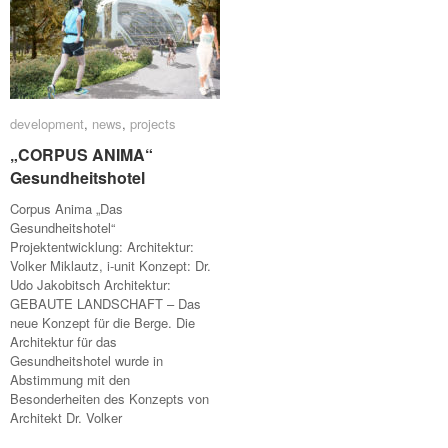
development
development
,
news
news
,
projects
projects
„CORPUS ANIMA“
„CORPUS ANIMA“
Gesundheitshotel
Gesundheitshotel
Corpus Anima „Das
Gesundheitshotel“
Projektentwicklung: Architektur:
Volker Miklautz, i-unit Konzept: Dr.
Udo Jakobitsch Architektur:
GEBAUTE LANDSCHAFT – Das
neue Konzept für die Berge. Die
Architektur für das
Gesundheitshotel wurde in
Abstimmung mit den
Besonderheiten des Konzepts von
Architekt Dr. Volker