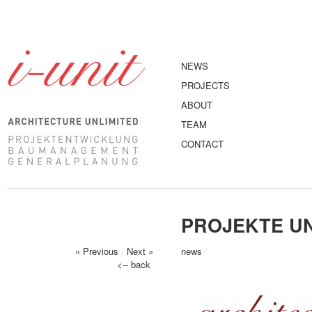
NEWS
PROJECTS
ABOUT
TEAM
CONTACT
PROJEKTE U
« Previous
/
Next »
news
/
<-- back